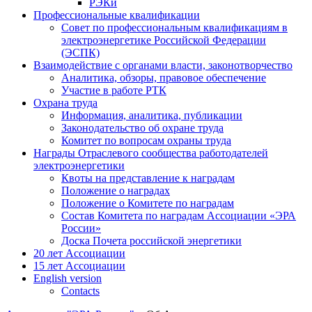
РЭКи
Профессиональные квалификации
Совет по профессиональным квалификациям в
электроэнергетике Российской Федерации
(ЭСПК)
Взаимодействие с органами власти, законотворчество
Аналитика, обзоры, правовое обеспечение
Участие в работе РТК
Охрана труда
Информация, аналитика, публикации
Законодательство об охране труда
Комитет по вопросам охраны труда
Награды Отраслевого сообщества работодателей
электроэнергетики
Квоты на представление к наградам
Положение о наградах
Положение о Комитете по наградам
Состав Комитета по наградам Ассоциации «ЭРА
России»
Доска Почета российской энергетики
20 лет Ассоциации
15 лет Ассоциации
English version
Contacts